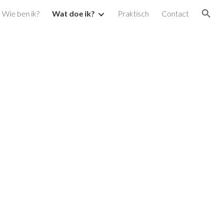
Wie ben ik?
Wat doe ik?
Praktisch
Contact
ion